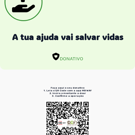
A tua ajuda vai salvar vidas
DONATIVO
Faça aqui o seu donativo
1. Leia o QR Code
com a app MB WAY
2. Insira
o montante a doar
3. Confirme
a operação