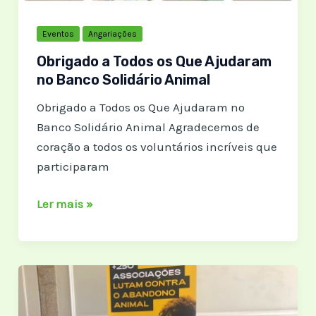
Eventos
Angariações
Obrigado a Todos os Que Ajudaram
no Banco Solidário Animal
Obrigado a Todos os Que Ajudaram no
Banco Solidário Animal Agradecemos de
coração a todos os voluntários incríveis que
participaram
Obrigado
Ler mais »
a
Todos
os
Que
Ajudaram