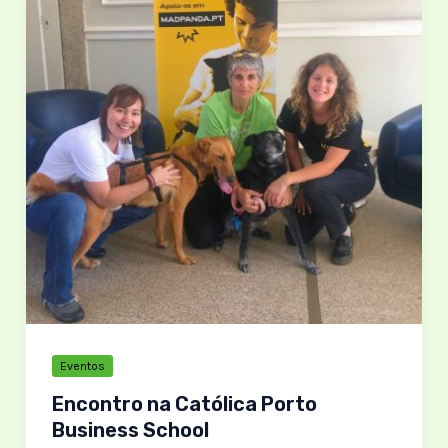
no
Banco
Solidário
Animal
Eventos
Encontro na Católica Porto
Business School