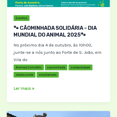
Eventos
🐾 CÃOMINHADA SOLIDÁRIA – DIA
MUNDIAL DO ANIMAL 2025🐾
No próximo dia 4 de outubro, às 10h00,
junte-se a nós junto ao Forte de S. João, em
Vila do
AnimaisComoNós
caominhada
solidariedade
viladoconde
voluntariado
🐾
Ler mais »
CÃOMINHADA
SOLIDÁRIA
–