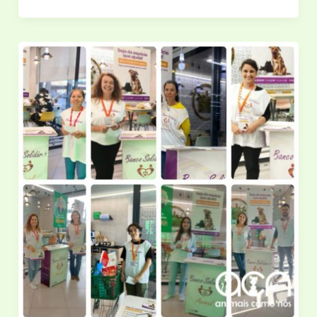
de
Dezembro:
Uma
Celebração
ao
Voluntariado
em Vila do Conde