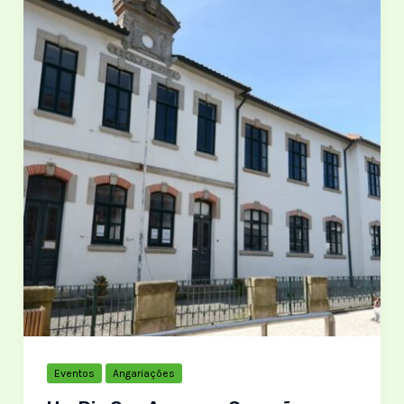
DIA
MUNDIAL
DO
ANIMAL
2025
🐾
Eventos
Angariações