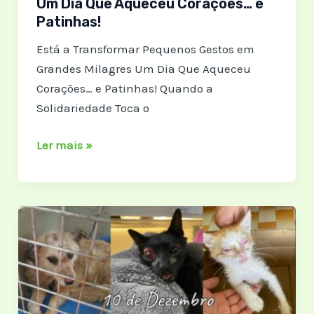
Um Dia Que Aqueceu Corações… e
Patinhas!
Está a Transformar Pequenos Gestos em
Grandes Milagres Um Dia Que Aqueceu
Corações… e Patinhas! Quando a
Solidariedade Toca o
Um
Ler mais »
Dia
Que
Aqueceu
Corações…
e
Patinhas!