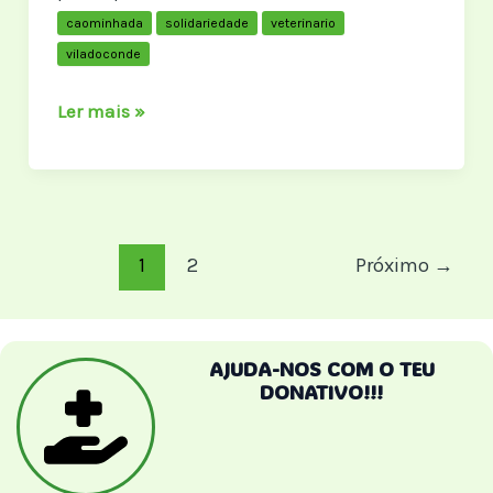
caominhada
solidariedade
veterinario
viladoconde
Cãominhada,
Ler mais »
o
nosso
obrigado
Post
1
2
Próximo
→
paginação
AJUDA-NOS COM O TEU
DONATIVO!!!