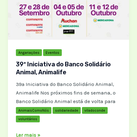
Angariações
Eventos
39ª Iniciativa do Banco Solidário
Animal, Animalife
39ª Iniciativa do Banco Solidário Animal,
Animalife Nos próximos fins de semana, o
Banco Solidário Animal está de volta para
AnimaisComoNós
solidariedade
viladoconde
voluntários
39ª
Ler mais »