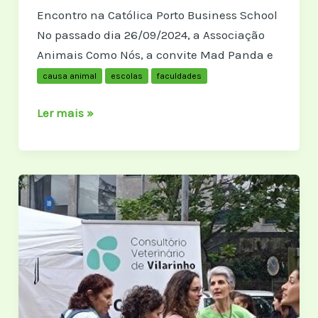
Encontro na Católica Porto Business School
No passado dia 26/09/2024, a Associação
Animais Como Nós, a convite Mad Panda e
causa animal
escolas
faculdades
Encontro
Ler mais »
na
Católica
Porto
Business
School