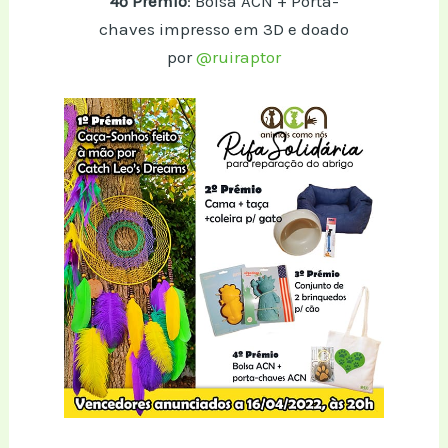
4º Prémio
: Bolsa ACN + Porta-
chaves impresso em 3D e doado
por
@ruiraptor