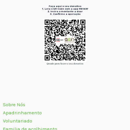
Faça aqui o seu donativo
1. Leia o QR Code
com a app MB WAY
2. Insira
o montante a doar
3. Confirme
a operação
Qrcode para fazer o seu donativo
Sobre Nós
Apadrinhamento
Voluntariado
Familia de acolhimento