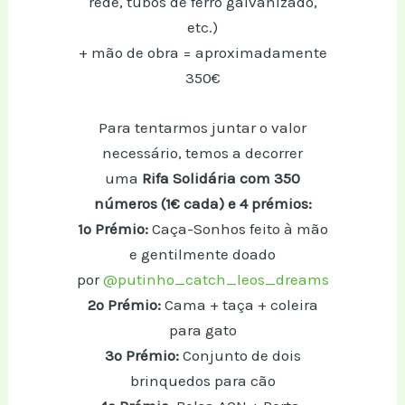
rede, tubos de ferro galvanizado,
etc.)
+ mão de obra = aproximadamente
350€
Para tentarmos juntar o valor
necessário, temos a decorrer
uma
Rifa Solidária com 350
números (1€ cada) e 4 prémios:
1º Prémio:
Caça-Sonhos feito à mão
e gentilmente doado
por
@putinho_catch_leos_dreams
2º Prémio:
Cama + taça + coleira
para gato
3º Prémio:
Conjunto de dois
brinquedos para cão