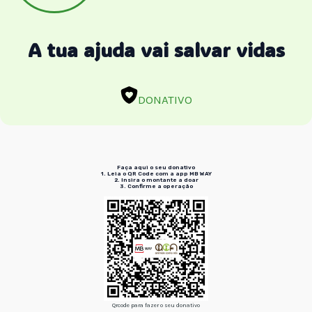
A tua ajuda vai salvar vidas
DONATIVO
Faça aqui o seu donativo
1. Leia o QR Code
com a app MB WAY
2. Insira
o montante a doar
3. Confirme
a operação
Qrcode para fazer o seu donativo