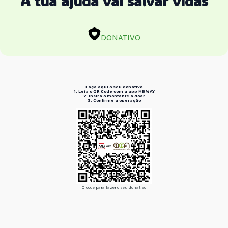
A tua ajuda vai salvar vidas
DONATIVO
Faça aqui o seu donativo
1. Leia o QR Code
com a app MB WAY
2. Insira
o montante a doar
3. Confirme
a operação
Qrcode para fazer o seu donativo