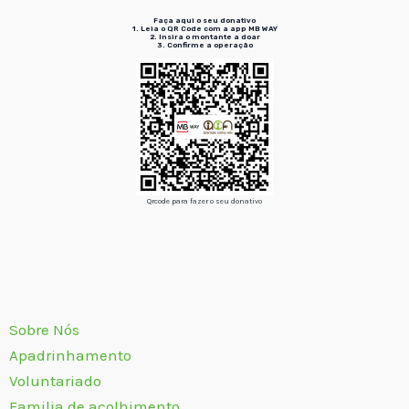
Faça aqui o seu donativo
1. Leia o QR Code
com a app MB WAY
2. Insira
o montante a doar
3. Confirme
a operação
Qrcode para fazer o seu donativo
Sobre Nós
Apadrinhamento
Voluntariado
Familia de acolhimento