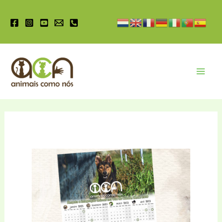
Pular
para
o
conteúdo
Mai
Men