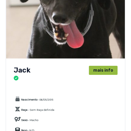
Jack
mais info
CÃES
Nascimento
- 06/05/2015
Raça
- Sem Raça definida
Sexo
- Macho
Peso
- N/D