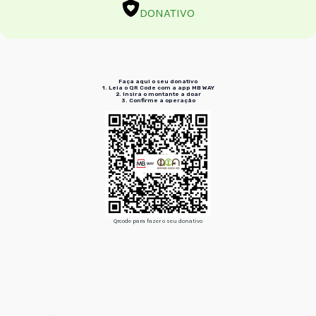
DONATIVO
Faça aqui o seu donativo
1. Leia o QR Code
com a app MB WAY
2. Insira
o montante a doar
3. Confirme
a operação
Qrcode para fazer o seu donativo