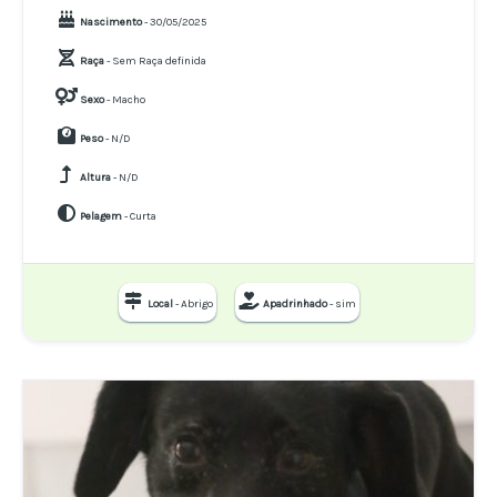
Nascimento
- 30/05/2025
Raça
- Sem Raça definida
Sexo
- Macho
Peso
- N/D
Altura
- N/D
Pelagem
- Curta
Local
- Abrigo
Apadrinhado
- sim