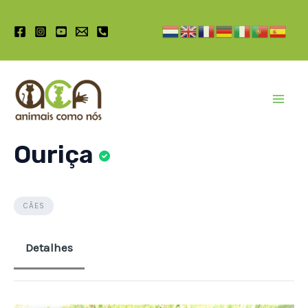
Pular
para
o
conteúdo
Mai
Men
Ouriça
CÃES
Detalhes