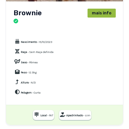
Brownie
mais info
CÃES
Nascimento
- 15/10/2023
Raça
- Sem Raça definida
Sexo
- Fêmea
Peso
- 12.5kg
Altura
- N/D
Pelagem
- Curta
Local
- FAT
Apadrinhado
- sim