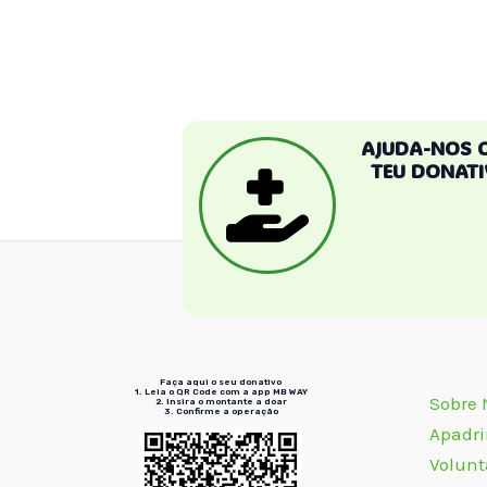
artigos
AJUDA-NOS 
TEU DONATI
Faça aqui o seu donativo
1. Leia o QR Code
com a app MB WAY
Sobre
2. Insira
o montante a doar
3. Confirme
a operação
Apadr
Volunt