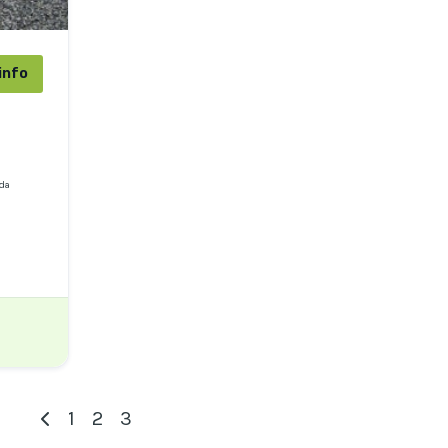
info
ida
1
2
3