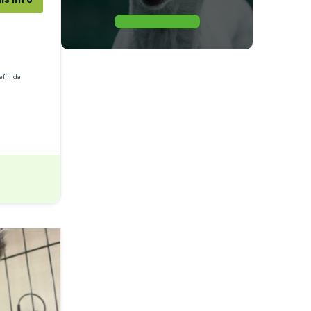
Formulário adoção
efinida