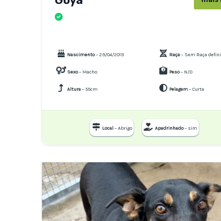
CÃES
Nascimento
– 29/04/2019
Raça
– Sem Raça defin
Sexo
– Macho
Peso
– N/D
Altura
– 55cm
Pelagem
– Curta
Local
– Abrigo
Apadrinhado
– sim