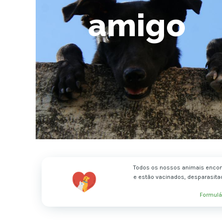
amigo
Todos os nossos animais encon
e estão vacinados, desparasita
Formulá