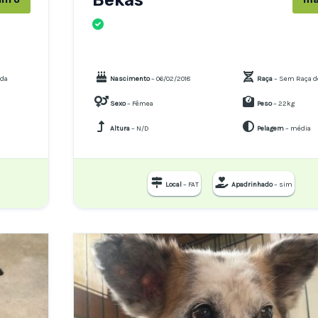
CÃES
ida
Nascimento
– 06/02/2018
Raça
– Sem Raça d
Sexo
– Fêmea
Peso
– 22kg
Altura
– N/D
Pelagem
– média
Local
– FAT
Apadrinhado
– sim