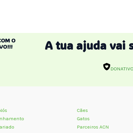
COM O
A tua ajuda vai 
VO!!!
DONATIV
 Nós
Cães
inhamento
Gatos
ariado
Parceiros ACN