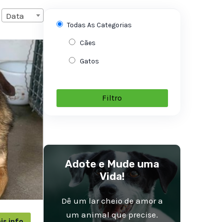
Data
Todas As Categorias
Cães
Gatos
Filtro
Adote e Mude uma
Vida!
Dê um lar cheio de amor a
um animal que precise.
is info