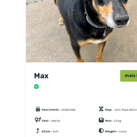
Max
mais 
CÃES
Nascimento
– 01/06/2016
Raça
– Sem Raça defin
Sexo
– Macho
Peso
– 22kg
Altura
– N/D
Pelagem
– Curta