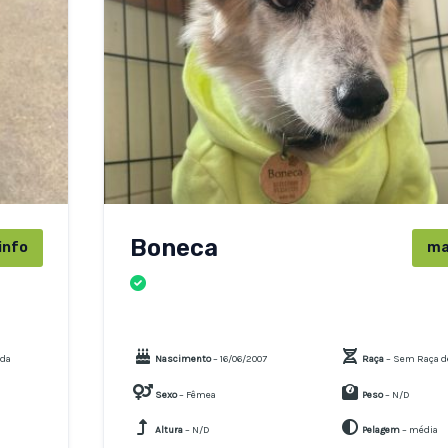
Boneca
info
ma
CÃES
ida
Nascimento
– 16/06/2007
Raça
– Sem Raça d
Sexo
– Fêmea
Peso
– N/D
Altura
– N/D
Pelagem
– média