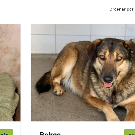
Ordenar por
Bekas
info
ma