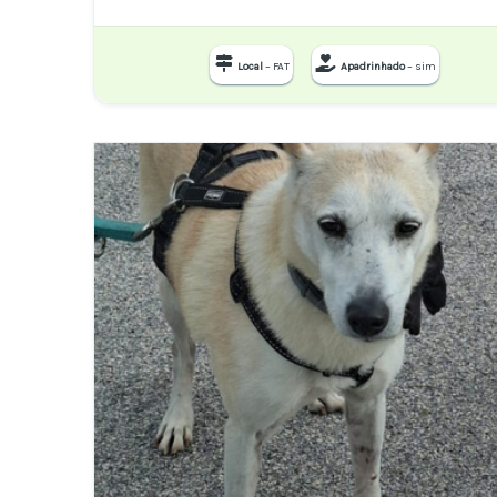
Local
– FAT
Apadrinhado
– sim