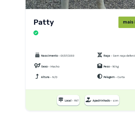
Patty
mais 
CÃES
Nascimento
– 01/07/2013
Raça
– Sem raça defen
Sexo
– Macho
Peso
– 18 kg
Altura
– N/D
Pelagem
– Curta
Local
– FAT
Apadrinhado
– sim
Navegação
de