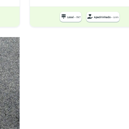
Local
– FAT
Apadrinhado
– sim