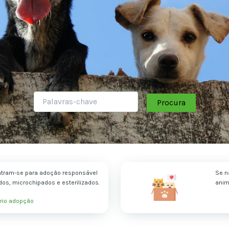
Procura
tram-se para adoção responsável
Se n
dos, microchipados e esterilizados.
anim
rio adopção