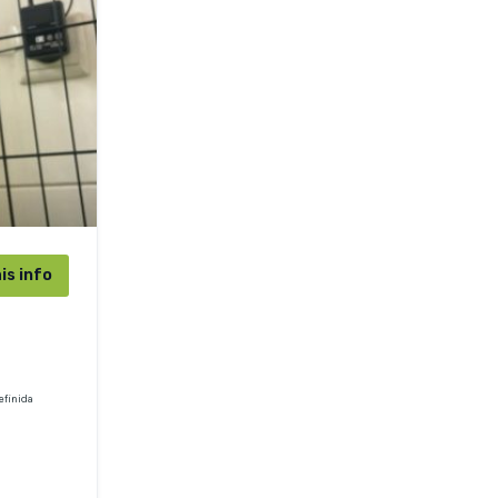
is info
efinida