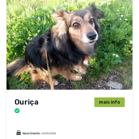
Ouriça
mais info
CÃES
Nascimento
- 07/01/2015