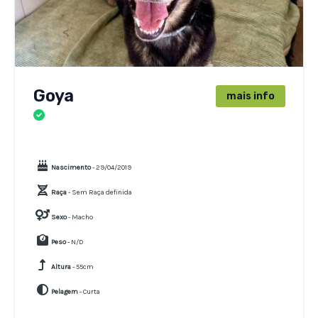
Goya
mais info
CÃES
Nascimento
- 29/04/2019
Raça
- Sem Raça definida
Sexo
- Macho
Peso
- N/D
Altura
- 55cm
Pelagem
- Curta