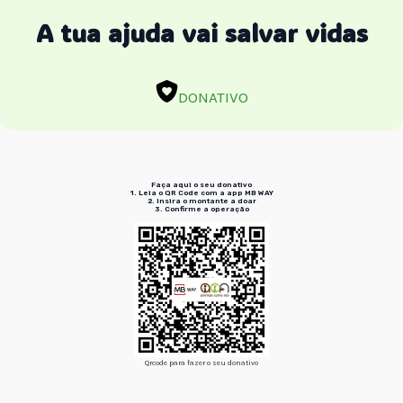
A tua ajuda vai salvar vidas
DONATIVO
Faça aqui o seu donativo
1. Leia o QR Code
com a app MB WAY
2. Insira
o montante a doar
3. Confirme
a operação
Qrcode para fazer o seu donativo