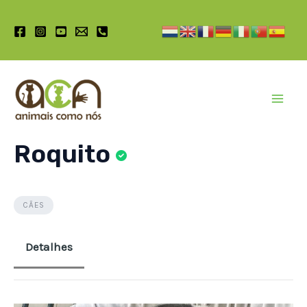
Pular
para
o
conteúdo
Mai
Men
Roquito
CÃES
Detalhes